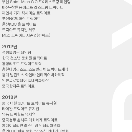
부산 Saint Mich C.O.E.X 레스토랑 페인팅
마산-창원 몽마르뜨 레스토랑 트릭아트
해인사 거리 착시미술,트릭아트
부산NC백화점 트릭아트
울산KBC 홀 트릭아트
트릭아트 뮤지엄 제주
MBC 트릭아트 시즌2 (킨텍스)
2012년
평창올림픽 페인팅
한국 청소년 문화원 트릭아트
홍성리조트 트릭아트제작
홍천대명리조트, 소노펠리체 트릭아트제작
홍대 빌린키스 와인바 인테리어벽화제작
인천글로벌페어 실내벽화제작
중국항저우 트릭아트
2013년
중국 대련 3D아트 트릭아트 뮤지엄
타이완 트릭아트 뮤지엄
명동 트릭월드 뮤지엄
중국청두 춘시루 마화세계 트릭아트
홍대이탈리안 레스토랑 인테리어벽화
용인LH아파트 문화공간조성 인테리어벽화