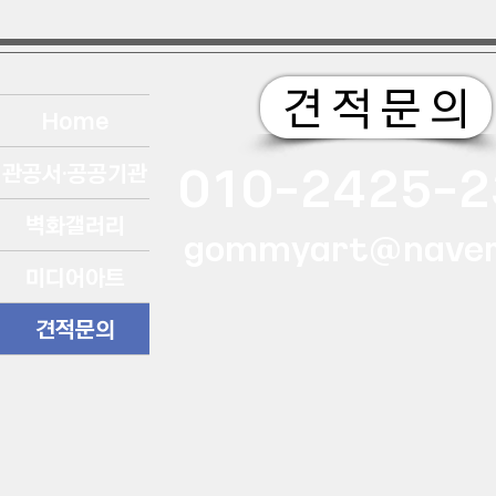
견 적 문 의
Home
010-2425-2
관공서·공공기관
벽화갤러리
gommyart@naver
미디어아트
견적문의