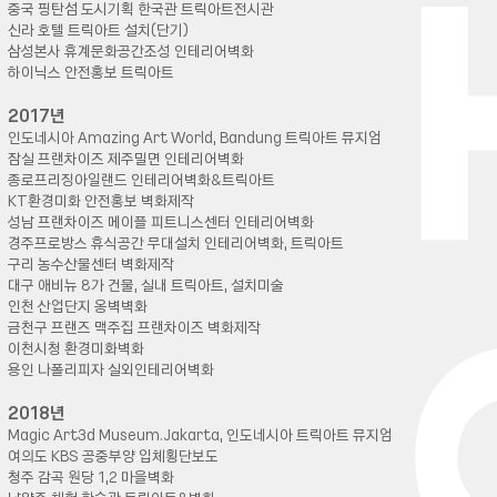
H I S
중국 핑탄섬 도시기획 한국관 트릭아트전시관
신라 호텔 트릭아트 설치(단기)
삼성본사 휴계문화공간조성 인테리어벽화
하이닉스 안전홍보 트릭아트
2017년
인도네시아 Amazing Art World, Bandung 트릭아트 뮤지엄
잠실 프랜차이즈 제주밀면 인테리어벽화
종로프리징아일랜드 인테리어벽화&트릭아트
KT환경미화 안전홍보 벽화제작
성남 프랜차이즈 메이플 피트니스센터 인테리어벽화
경주프로방스 휴식공간 무대설치 인테리어벽화, 트릭아트
구리 농수산물센터 벽화제작
대구 애비뉴 8가 건물, 실내 트릭아트, 설치미술
인천 산업단지 옹벽벽화
금천구 프랜즈 맥주집 프랜차이즈 벽화제작
이천시청 환경미화벽화
용인 나폴리피자 실외인테리어벽화
2018년
Magic Art3d Museum.Jakarta, 인도네시아 트릭아트 뮤지엄
여의도 KBS 공중부양 입체횡단보도
청주 감곡 원당 1,2 마을벽화