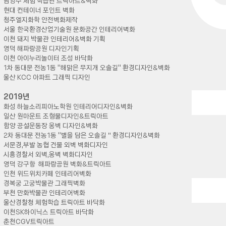
남양주 체험 학습관 트릭아트&벽화
현대 컨테이너 포인트 벽화
청주엘지화학 안전벽화제작
서울 한국환경산업기술원 문화공간 인테리어벽화
이천 돼지 박물관 인테리어&벽화 기획
영덕 해파랑공원 디자인기획
이천 아이누리놀이터 조성 바닥화
1차 동대문 전농1동 “해맑은 무지개 오솔길” 환경디자인&벽화
울산 KCC 아파트 그래픽 디자인
2019년
화성 하늘소리피아노학원 인테리어디자인&벽화
일산 원마운트 조형물디자인&트릭아트
함양 공설운동장 옹벽 디자인&벽화
2차 동대문 전농1동 “별을 담은 오솔길＂환경디자인&벽화
서문경,부발 농협 건물 외벽 벽화디자인
시흥경찰서 외벽,옹벽 벽화디자인
영덕 강구항 해파랑공원 벽화&트릭아트
인천 위드위치카페 인테리어벽화
경복궁 고궁박물관 그래픽벽화
부천 만화박물관 인테리어벽화
울산경찰청 체험학습 트릭아트 바닥화
이천SK하이닉스 트릭아트 바닥화
춘천CGV트릭아트