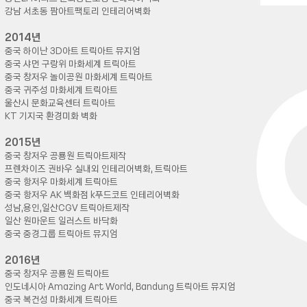
강남 서초동 팜아트팩토리 인테리어벽화
2014년
중국 하이난 3D아트 트릭아트 뮤지엄
중국 샤먼 구랑위 마화세계 트릭아트
중국 창저우 놀이공원 마화세계 트릭아트
중국 귀주성 마화세계 트릭아트
울산시 문화교육센터 트릭아트
KT 기지국 환경미화 벽화
2015년
중국 창저우 공룡원 트릭아트제작
프렌차이즈 권바우 실내외 인테리어벽화, 트릭아트
중국 항저우 마화세계 트릭아트
중국 항저우 AK 백화점 k푸드코트 인테리어벽화
성남,용인,일산CGV 트릭아트제작
일산 원마운트 일러스트 바닥화
중국 중경그룹 트릭아트 뮤지엄
2016년
중국 창저우 공룡원 트릭아트
인도네시아 Amazing Art World, Bandung 트릭아트 뮤지엄
중국 복건성 마화세계 트릭아트