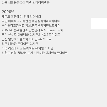
강릉 생활문화공간 외벽 인테리어벽화
​2020년
제주도 흑돈해야, 인테리어벽화
부안 해피트리가족팬션 수영장벽화&트릭아트
부산해강고등학교 입체,공중부양횡단보도제작
KOMIPO중부발전소 안전관리 트릭아트&바닥화
군산 신시도 마을벽화 디자인&벽화&트릭아트
군산 말랭이마을벽화 디자인&트릭아트
광주 해양관 트릭아트 디자인
미국 라스베거스 트릭아트 뮤지엄 디자인
강원도 삼척“빛나는 도계＂전시관 디자인&트릭아트